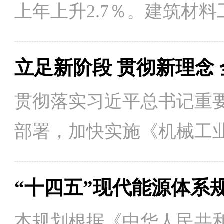
二〇三五年远景目标提出
上年上升2.7％。建筑材
放[4] 比上年上升0.2％，比
筑材料工业的电力消耗可间接
当量。
贯彻落实习近平总书记重
部署，加快实施《机械工业
业专题规划，全面推动机
“十四五”现代能源体系
业联合会在工信部大力指导
全国机械工业高质量发展
本规划根据《中华人民共