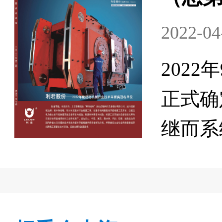
2022-02
设
202
，
正式确
目
继而系
组
设立试
村
长，林