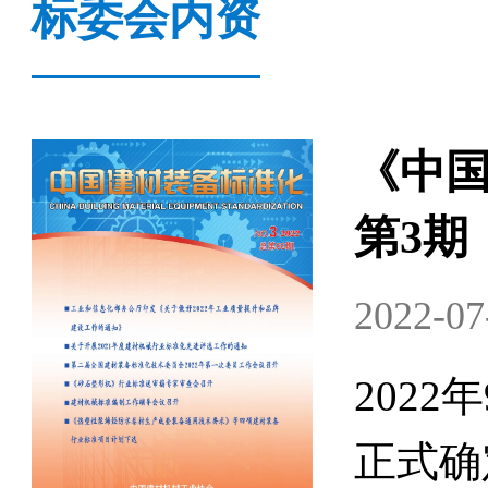
标委会内资
《中国
第2期
2022-05
设
202
，
正式确